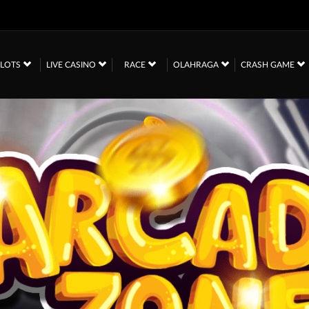
SLOTS
LIVE CASINO
RACE
OLAHRAGA
CRASH GAME