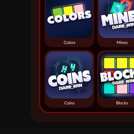
Colors
Mines
Coins
Blocks