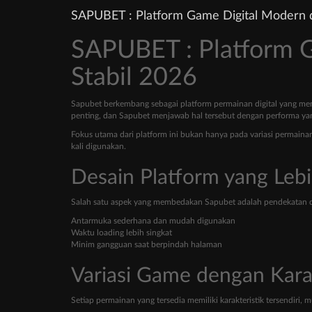
SAPUBET : Platform Game Digital Modern d
SAPUBET : Platform 
Stabil 2026
Sapubet berkembang sebagai platform permainan digital yang me
penting, dan Sapubet menjawab hal tersebut dengan performa yang
Fokus utama dari platform ini bukan hanya pada variasi permainan
kali digunakan.
Desain Platform yang Leb
Salah satu aspek yang membedakan Sapubet adalah pendekatan de
Antarmuka sederhana dan mudah digunakan
Waktu loading lebih singkat
Minim gangguan saat berpindah halaman
Variasi Game dengan Kara
Setiap permainan yang tersedia memiliki karakteristik tersendiri