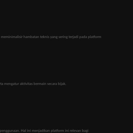
 meminimalisir hambatan teknis yang sering terjadi pada platform
 mengatur aktivitas bermain secara bijak.
penggunaan. Hal ini menjadikan platform ini relevan bagi