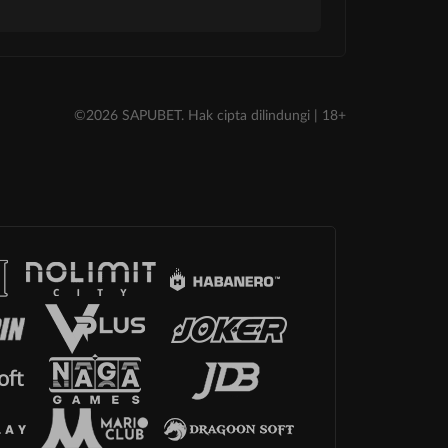
©2026 SAPUBET. Hak cipta dilindungi | 18+