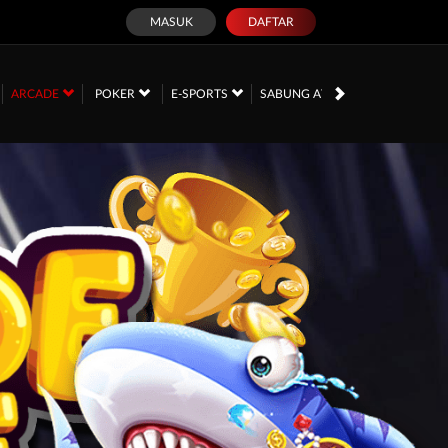
MASUK
DAFTAR
PROMOSI
ARCADE
POKER
E-SPORTS
SABUNG AYAM