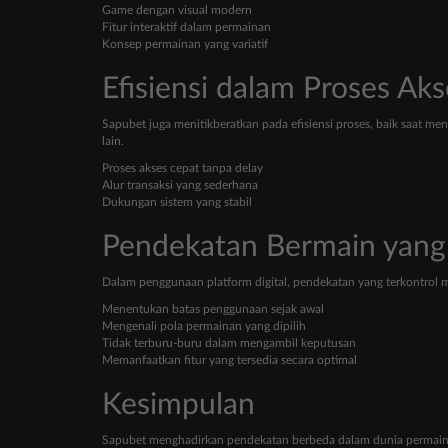
Game dengan visual modern
Fitur interaktif dalam permainan
Konsep permainan yang variatif
Efisiensi dalam Proses Aks
Sapubet juga menitikberatkan pada efisiensi proses, baik saat me
lain.
Proses akses cepat tanpa delay
Alur transaksi yang sederhana
Dukungan sistem yang stabil
Pendekatan Bermain yang 
Dalam penggunaan platform digital, pendekatan yang terkontrol 
Menentukan batas penggunaan sejak awal
Mengenali pola permainan yang dipilih
Tidak terburu-buru dalam mengambil keputusan
Memanfaatkan fitur yang tersedia secara optimal
Kesimpulan
Sapubet menghadirkan pendekatan berbeda dalam dunia permainan di