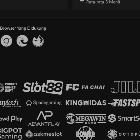
Rata-rata 3 Menit
Browser Yang Didukung