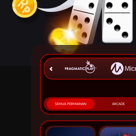
SEMUA PERMAINAN
ARCADE