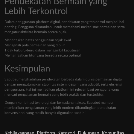
Pendekatan Bermain yang
Lebih Terkontrol
Dalam penggunaan platform digital, pendekatan yang terkontrol menjadi hal
penting. Pengguna disarankan untuk memahami mekanisme permainan serta
mengatur aktivitas bermain secara bijak.
Menentukan batas penggunaan sejak awal
Mengenali pola permainan yang dipilih
Tidak terburu-buru dalam mengambil keputusan
Memanfaatkan fitur yang tersedia secara optimal
Kesimpulan
Sapubet menghadirkan pendekatan berbeda dalam dunia permainan digital
dengan mengutamakan stabilitas sistem, desain yang adaptif, serta efisiensi
penggunaan. Hal ini menjadikan platform ini relevan bagi pengguna yang
mencari pengalaman bermain yang lebih praktis dan terstruktur.
Dengan kombinasi teknologi dan kemudahan akses, Sapubet mampu
memberikan pengalaman yang lebih modern dibandingkan pendekatan
konvensional yang masih banyak digunakan saat ini.
Kebijaksanaan
Platform
Kategori
Dukungan
Komunitas