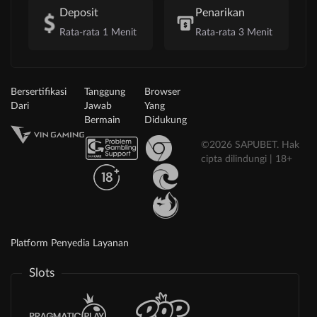
Deposit
Penarikan
Rata-rata 1 Menit
Rata-rata 3 Menit
Bersertifikasi
Tanggung
Browser
Dari
Jawab
Yang
Bermain
Didukung
©2026 SAPUBET. Hak
cipta dilindungi | 18+
Platform Penyedia Layanan
Slots