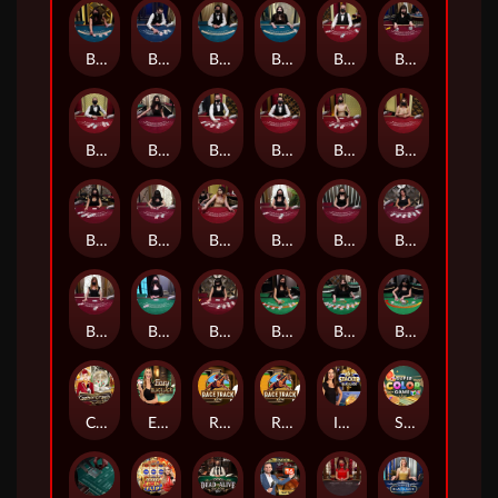
Blackjack_Silver_4
Blackjack_Silver_5
Blackjack_Silver_6
Blackjack_Silver_7
Blackjack_VIP_A
Blackjack_VIP_Alpha
Blackjack_VIP_B
Blackjack_VIP_Beta
Blackjack_VIP_C
Blackjack_VIP_D
Blackjack_VIP_E
Blackjack_VIP_G
Blackjack_VIP_Gamma
Blackjack_VIP_H
Blackjack_VIP_I
Blackjack_VIP_L
Blackjack_VIP_M
Blackjack_VIP_N
Blackjack_VIP_Q
Blackjack_VIP_x
Blackjack_VIP_Z
Blackjack_White_A
Blackjack_White_B
Blackjack_White_C
Cash or Crash
Easy Blackjack
Race Track
Race Track First Person
Infinite Bet Stacker Blackjack
Super Color Game