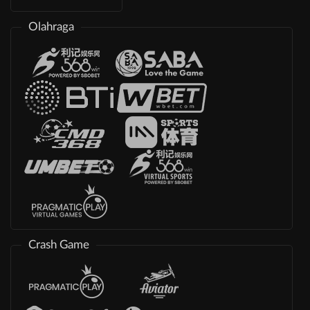
Olahraga
Crash Game