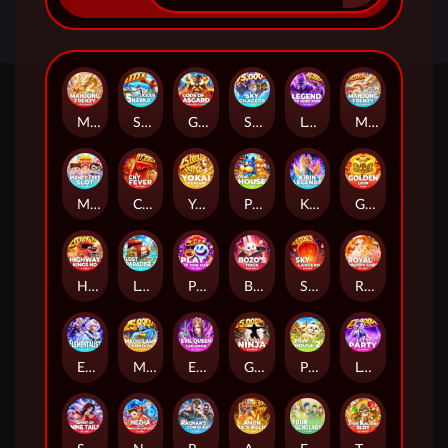
Mahjong Frenzy
Sharkalicious
Gods of Asgard
Sky Chasers
Legend of King Kong
Mahjong Frenzy : Tiles of Fortunes
Money Tree Slot
CNY Fever
Yokai Treasure
Paw House
Kirin Legends
Golden Lion
Highway Kings HD
Lost Paradise 2
Play If You Dare
Bozo's Trick
Sky Lantern
Royal Pastry Chef
Elementalist
Magic Lamp Carnival
Evil Queen Cauldron
Gate of Ninja
Paw House 2
Let's Party