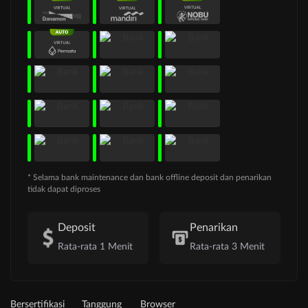
* Selama bank maintenance dan bank offline deposit dan penarikan
tidak dapat diproses
Deposit
Penarikan
Rata-rata 1 Menit
Rata-rata 3 Menit
Bersertifikasi
Tanggung
Browser