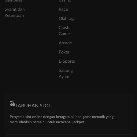
Gambling
Casino
Syarat dan
Race
Ketentuan
Olahraga
Crash
Game
Arcade
Poker
E-Sports
Sabung
Ayam
TARUHAN SLOT
Penyedia slot online dengan beragam pilihan game menarik yang
memudahkan pemain untuk mencapai jackpot