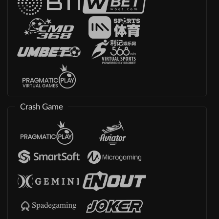
Crash Game