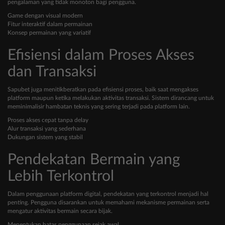
pengalaman yang tidak monoton bagi pengguna.
Game dengan visual modern
Fitur interaktif dalam permainan
Konsep permainan yang variatif
Efisiensi dalam Proses Akses
dan Transaksi
Sapubet juga menitikberatkan pada efisiensi proses, baik saat mengakses
platform maupun ketika melakukan aktivitas transaksi. Sistem dirancang untuk
meminimalisir hambatan teknis yang sering terjadi pada platform lain.
Proses akses cepat tanpa delay
Alur transaksi yang sederhana
Dukungan sistem yang stabil
Pendekatan Bermain yang
Lebih Terkontrol
Dalam penggunaan platform digital, pendekatan yang terkontrol menjadi hal
penting. Pengguna disarankan untuk memahami mekanisme permainan serta
mengatur aktivitas bermain secara bijak.
Menentukan batas penggunaan sejak awal