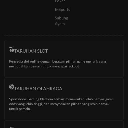
Poker
E-Sports
Sabung
Ayam
TARUHAN SLOT
Penyedia slot online dengan beragam pilihan game menarik yang
memudahkan pemain untuk mencapai jackpot
TARUHAN OLAHRAGA
Sportsbook Gaming Platform Terbaik menawarkan lebih banyak game,
odds yang lebih tinggi, dan menyediakan pilihan yang lebih banyak
untuk pemain.