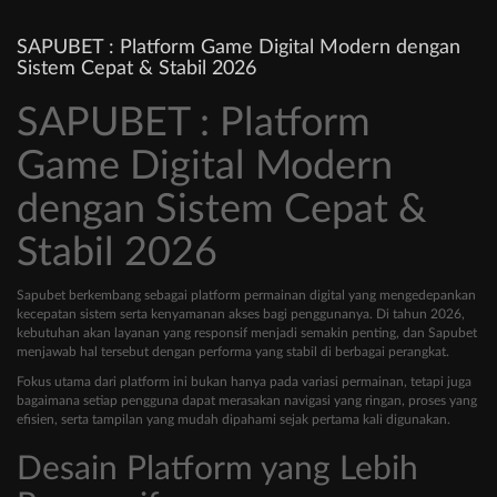
SAPUBET : Platform Game Digital Modern dengan
Sistem Cepat & Stabil 2026
SAPUBET : Platform
Game Digital Modern
dengan Sistem Cepat &
Stabil 2026
Sapubet berkembang sebagai platform permainan digital yang mengedepankan
kecepatan sistem serta kenyamanan akses bagi penggunanya. Di tahun 2026,
kebutuhan akan layanan yang responsif menjadi semakin penting, dan Sapubet
menjawab hal tersebut dengan performa yang stabil di berbagai perangkat.
Fokus utama dari platform ini bukan hanya pada variasi permainan, tetapi juga
bagaimana setiap pengguna dapat merasakan navigasi yang ringan, proses yang
efisien, serta tampilan yang mudah dipahami sejak pertama kali digunakan.
Desain Platform yang Lebih