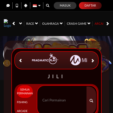
MASUK
DAFTAR
LIVE CASINO
RACE
OLAHRAGA
CRASH GAME
ARCADE
JILI
SEMUA
PERMAINAN
FISHING
ARCADE