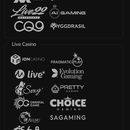
Live Casino