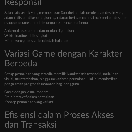
Responsif
Salah satu aspek yang membedakan Sapubet adalah pendekatan desain yang
adaptif. Sistem dikembangkan agar dapat berjalan optimal baik melalui desktop
maupun perangkat mobile tanpa penurunan performa.
Antarmuka sederhana dan mudah digunakan
Waktu loading lebih singkat
Minim gangguan saat berpindah halaman
Variasi Game dengan Karakter
Berbeda
Setiap permainan yang tersedia memiliki karakteristik tersendiri, mulai dari
visual, fitur tambahan, hingga mekanisme permainan. Hal ini memberikan
pengalaman yang tidak monoton bagi pengguna.
Game dengan visual modern
Fitur interaktif dalam permainan
Konsep permainan yang variatif
Efisiensi dalam Proses Akses
dan Transaksi