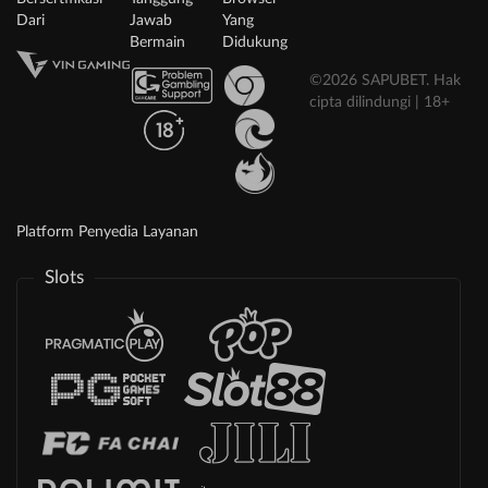
Dari
Jawab
Yang
Bermain
Didukung
©2026 SAPUBET. Hak
cipta dilindungi | 18+
Platform Penyedia Layanan
Slots