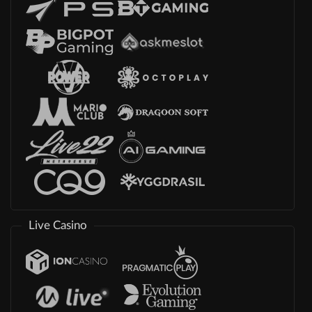
Live Casino