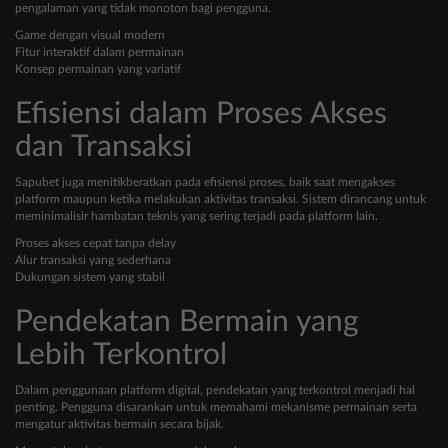
pengalaman yang tidak monoton bagi pengguna.
Game dengan visual modern
Fitur interaktif dalam permainan
Konsep permainan yang variatif
Efisiensi dalam Proses Akses
dan Transaksi
Sapubet juga menitikberatkan pada efisiensi proses, baik saat mengakses
platform maupun ketika melakukan aktivitas transaksi. Sistem dirancang untuk
meminimalisir hambatan teknis yang sering terjadi pada platform lain.
Proses akses cepat tanpa delay
Alur transaksi yang sederhana
Dukungan sistem yang stabil
Pendekatan Bermain yang
Lebih Terkontrol
Dalam penggunaan platform digital, pendekatan yang terkontrol menjadi hal
penting. Pengguna disarankan untuk memahami mekanisme permainan serta
mengatur aktivitas bermain secara bijak.