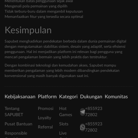
Menentukan batas penggunaan sejak awal
Mengenali pola permainan yang dipilih
Tidak terburu-buru dalam mengambil keputusan
Memanfaatkan fitur yang tersedia secara optimal
Kesimpulan
Sapubet menghadirkan pendekatan berbeda dalam dunia permainan digital
dengan mengutamakan stabilitas sistem, desain yang adaptif, serta efisiensi
penggunaan. Hal ini menjadikan platform ini relevan bagi pengguna yang
mencari pengalaman bermain yang lebih praktis dan terstruktur.
Dengan kombinasi teknologi dan kemudahan akses, Sapubet mampu
memberikan pengalaman yang lebih modern dibandingkan pendekatan
konvensional yang masih banyak digunakan saat ini.
Kebijaksanaan
Platform
Kategori
Dukungan
Komunitas
Tentang
Promosi
Hot
+855923
SAPUBET
Games
72802
Loyalty
Pusat Bantuan
Slots
+855923
Referral
72802
Responsible
Live