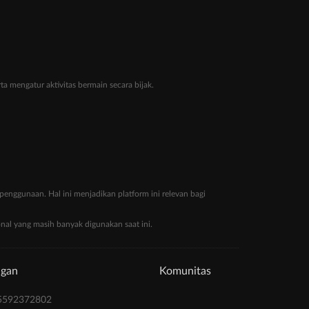
 mengatur aktivitas bermain secara bijak.
penggunaan. Hal ini menjadikan platform ini relevan bagi
l yang masih banyak digunakan saat ini.
gan
Komunitas
5592372802