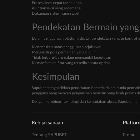
Proses akses cepat tanpa delay
Alur transaksi yang sederhana
Dukungan sistem yang stabil
Pendekatan Bermain yang 
Dalam penggunaan platform digital, pendekatan yang terkontrol 
Menentukan batas penggunaan sejak awal
Mengenali pola permainan yang dipilih
Tidak terburu-buru dalam mengambil keputusan
Memanfaatkan fitur yang tersedia secara optimal
Kesimpulan
Sapubet menghadirkan pendekatan berbeda dalam dunia permainan di
pengguna yang mencari pengalaman bermain yang lebih praktis dan
Dengan kombinasi teknologi dan kemudahan akses, Sapubet mam
Kebijaksanaan
Platfor
Tentang SAPUBET
Promosi