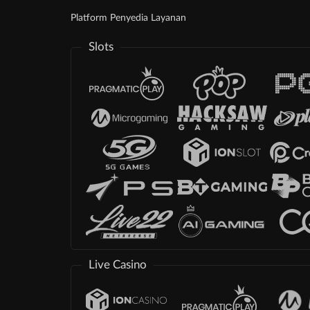
Platform Penyedia Layanan
Slots
Live Casino