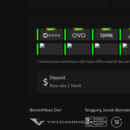
* Selama bank maintenance dan bank offline deposit dan pen
Deposit
Rata-rata 1 Menit
Bersertifikasi Dari
Tanggung Jawab Bermain